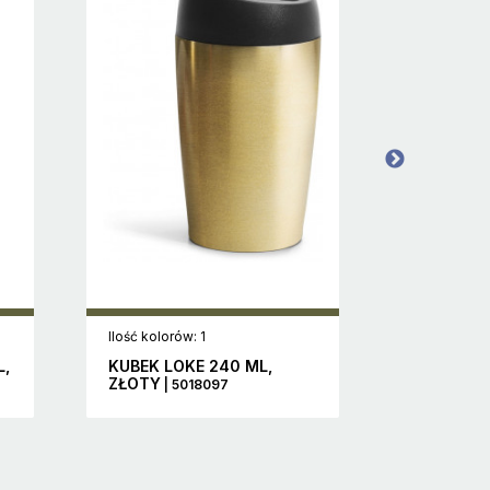
Ilość kolorów: 1
Ilość koloró
L,
KUBEK LOKE 240 ML,
BUTELKA N
ZŁOTY
CZARNY
| 5018097
|