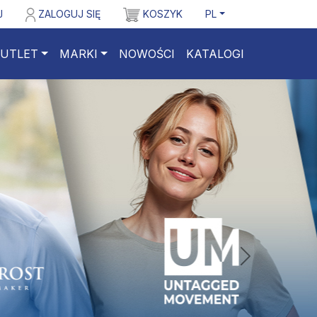
J
ZALOGUJ SIĘ
KOSZYK
PL
UTLET
MARKI
NOWOŚCI
KATALOGI
nastepny