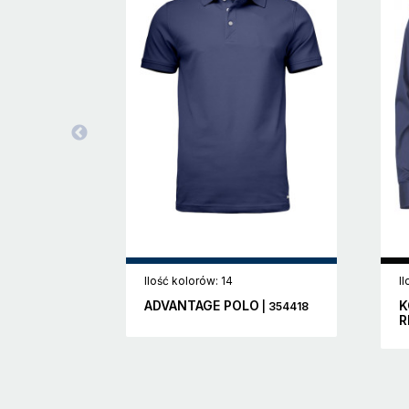
Ilość kolorów: 14
I
ADVANTAGE POLO
K
| 354418
R