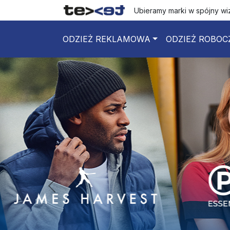
Ubieramy marki w spójny w
ODZIEŻ REKLAMOWA
ODZIEŻ ROBOC
poprzedni