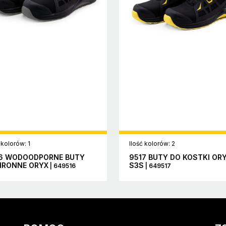
 kolorów: 1
Ilość kolorów: 2
6 WODOODPORNE BUTY
9517 BUTY DO KOSTKI OR
RONNE ORYX
S3S
| 649516
| 649517