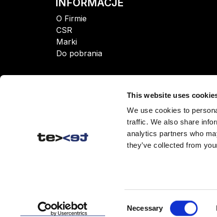
INFORMACJE
O Firmie
CSR
Marki
Do pobrania
This website uses cookie
We use cookies to personal
traffic. We also share info
analytics partners who may
they’ve collected from your
Consent
Necessary
© 2026 TEXET POLAND Sp
Selection