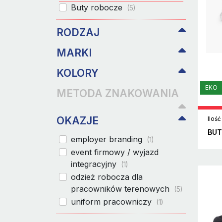
Buty robocze
(5)
RODZAJ
MARKI
KOLORY
EKO
METODA ZNAKOWANIA
OKAZJE
Ilość
BUT
employer branding
(1)
event firmowy / wyjazd
integracyjny
(1)
odzież robocza dla
pracowników terenowych
(5)
uniform pracowniczy
(1)