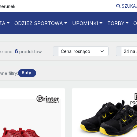
SZUKA
izerunek
ZA
ODZIEŻ SPORTOWA
UPOMINKI
TORBY
O
6
eziono:
produktów
Buty
ne filtry: