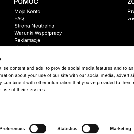
POMOC
Z
Moje Konto
Pr
FAQ
zo
Strona Neutralna
Warunki Współpracy
Reklamacje
Kontakt
s
ise content and ads, to provide social media features and to an
rmation about your use of our site with our social media, advertis
 combine it with other information that you’ve provided to them o
 use of their services.
Preferences
Statistics
Marketing
. z o.o. ul. Krzemowa 1, Złotniki | 62-002 Suchy Las | R