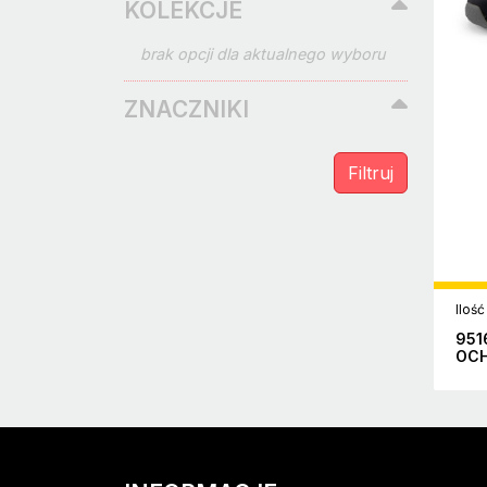
KOLEKCJE
brak opcji dla aktualnego wyboru
ZNACZNIKI
Ilość
951
OCH