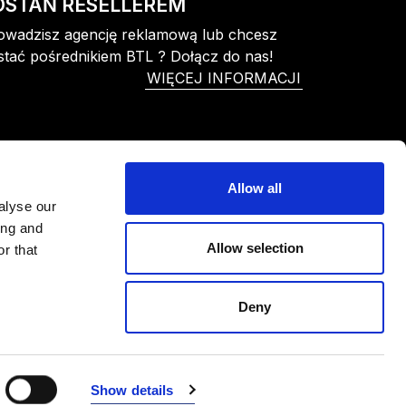
OSTAŃ RESELLEREM
owadzisz agencję reklamową lub chcesz
stać pośrednikiem BTL ? Dołącz do nas!
WIĘCEJ INFORMACJI
Allow all
alyse our
ing and
Allow selection
r that
Deny
Show details
ealizacja
Studio Moyoki