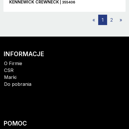
KENNEWICK CREWNECK
| 355406
«
1
2
»
INFORMACJE
O Firmie
CSR
Marki
Do pobrania
POMOC