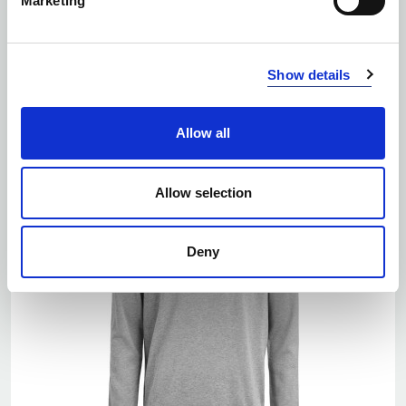
Marketing
Ilość kolorów: 7
Show details
OAKVILLE V-NECK WOMAN
| 355419
Allow all
Allow selection
Deny