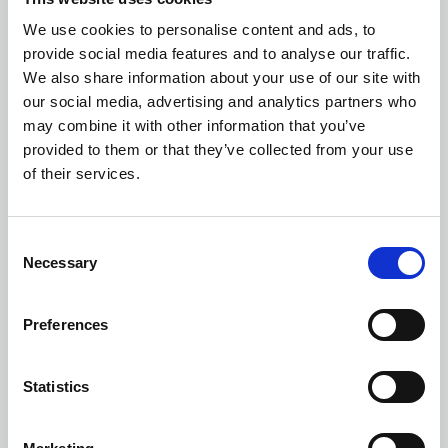
We use cookies to personalise content and ads, to
Ilość kolorów: 7
provide social media features and to analyse our traffic.
OAKVILLE V-NECK
| 355418
We also share information about your use of our site with
our social media, advertising and analytics partners who
may combine it with other information that you’ve
provided to them or that they’ve collected from your use
of their services.
Consent
Necessary
Selection
Preferences
Statistics