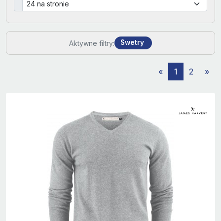
Swetry
Aktywne filtry:
«
1
2
»